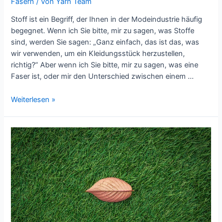
Fasern
/ Von
Yarn Team
Stoff ist ein Begriff, der Ihnen in der Modeindustrie häufig
begegnet. Wenn ich Sie bitte, mir zu sagen, was Stoffe
sind, werden Sie sagen: „Ganz einfach, das ist das, was
wir verwenden, um ein Kleidungsstück herzustellen,
richtig?“ Aber wenn ich Sie bitte, mir zu sagen, was eine
Faser ist, oder mir den Unterschied zwischen einem …
Zurück
Weiterlesen »
zu
den
Grundlagen:
Fasern
vs.
Stoffe