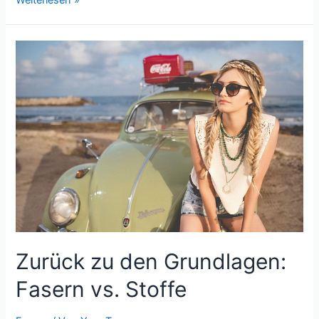
Weiterlesen »
der
Faser
zum
Stoff
Zurück zu den Grundlagen:
Fasern vs. Stoffe