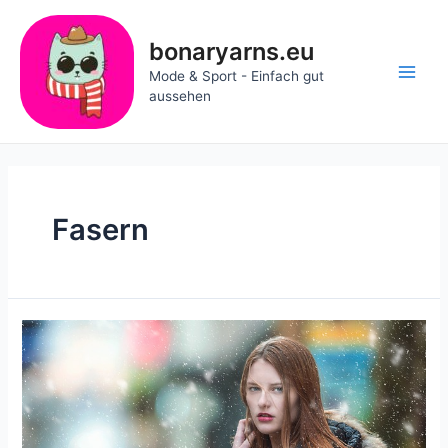
Zum
Inhalt
bonaryarns.eu
springen
Mode & Sport - Einfach gut
Main
aussehen
Men
Fasern