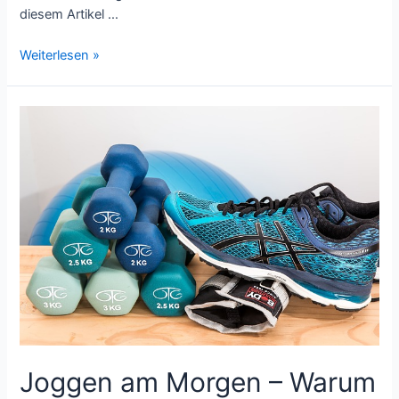
diesem Artikel …
Lederpflege
Weiterlesen »
Sofa
»
Pflege
für
dein
Lieblingsmöbel
Joggen am Morgen – Warum