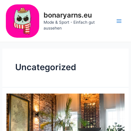
Zum
Inhalt
bonaryarns.eu
springen
Mode & Sport - Einfach gut
Main
aussehen
Men
Uncategorized